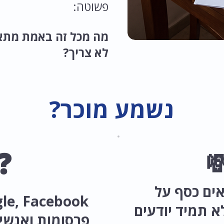
פשוטה:
אים לי, ומה אולי כבר
לא צריך?
נשמע מוכר?
❓

אתם מוציא
תוספים,אבל לא
י מקצוע שונים