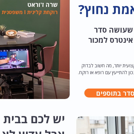
מת נחוץ?
שרה ז'וראט
רוקחת קלינית I משפטנית I מרצה
 דיגיטלי לבני 65+ שעושה סדר
אינטרס למכור
ועית יותר, מה חשוב לבדוק
כון להתייעץ עם רופא או רוקח.
סדר בתוספים
יש לכם בבית מ