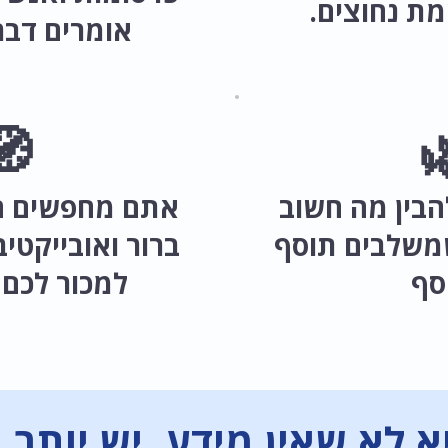
אם הם באמ
רים שונים.
🧭

הסבר מקצועי,
אתם רוצים לה
יבי, בלי אינטרס
לבדוק לפני ש
ם עוד מוצר
נו
א לא שאין מידע. יש יותר